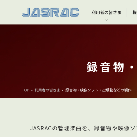
利用者の
皆さま
権
利用者の皆さま TOP
権利者の皆さま TOP
JASRACについて TOP
音楽文化への貢献 TOP
インターネット上での音楽利用
JASRACに著作権の管理を任せるには
会長挨拶
JASRAC著作権アカデミー
YouTubeなどの動画投稿サービスでの音楽利用
JASRACが選ばれる理由
理事長挨拶
大学への寄付講座等
録音物
録音物・映像ソフト・出版物などの製作
役員一覧
コンサート・イベント等での演奏
会社概要
TOP
利用者の皆さま
録音物・映像ソフト・出版物などの製作
映像ソフトの上映
JASRACの管理楽曲を、録音物や映