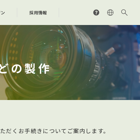
ジン
採用情報
外研究支援事業
用料計算シミュレーション
くあるご質問
SRACの分配の仕組み
SRAC国際フェローシップ
検索（J-WID）
問い合わせ先
際ネットワーク
ジア・太平洋地域における音楽文化の
ンラインライセンス窓口
作権の保護や制度の整備に関する取り組み
及発展のための調査・研究・開発
どの製作
くあるご質問
問い合わせ先
問い合わせ先
いただくお手続きについてご案内します。