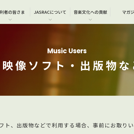
利者の
皆さま
JASRAC
について
音楽文化
への貢献
マガ
在
各種営業施設･教室等での演奏･上映
JASRACのメンバーシップについて
事務所一覧
JASRAC賞
使
よ
JA
JA
ブライダルシーンでの音楽利用
契約情報等のご確認（メンバーズサイト）
沿革
JASRAC音楽文化賞
作品
お
国
Music Users
ア
学校など教育機関での音楽利用
作品届のご提出
ガバナンス・コンプライアンス
オ
著
普
・映像ソフト・
出版物な
劇場用映画の製作、上映
情報公開・公示・公告等
よ
お
ゲームの製作
関係団体
お
広告での音楽利用
像ソフト、出版物などで利用する場合、事前にお取り