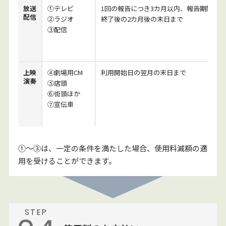
放送
①テレビ
1回の報告につき3カ月以内、報告期間
配信
②ラジオ
終了後の2カ月後の末日まで
③配信
上映
④劇場用CM
利用開始日の翌月の末日まで
演奏
⑤店頭
⑥街頭ほか
⑦宣伝車
①～③は、一定の条件を満たした場合、使用料減額の適
用を受けることができます。
STEP