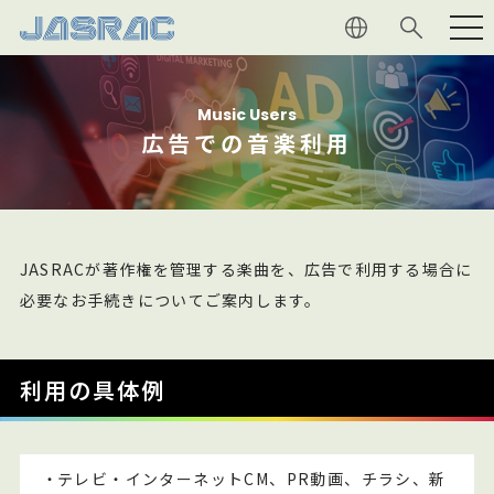
利用者の
皆さま
Music Users
広告での音楽利用
権利者の
皆さま
JASRAC
について
JASRACが著作権を管理する楽曲を、広告で利用する場合に
音楽文化
への貢献
必要なお手続きについてご案内します。
マガジン
利用の具体例
採用情報
・
テレビ・インターネットCM、PR動画、チラシ、新
よくあるご質問