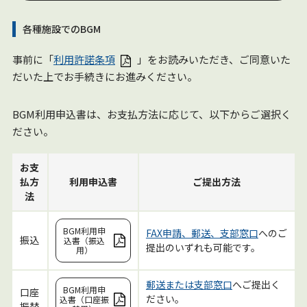
各種施設でのBGM
事前に「
利用許諾条項
」をお読みいただき、ご同意いた
だいた上でお手続きにお進みください。
BGM利用申込書は、お支払方法に応じて、以下からご選択く
ださい。
お支
払方
利用申込書
ご提出方法
法
BGM利用申
FAX申請、郵送、支部窓口
へのご
振込
込書（振込
提出のいずれも可能です。
用）
郵送または支部窓口
へご提出く
BGM利用申
口座
ださい。
込書（口座振
振替