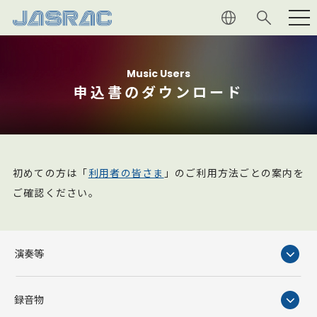
利用者の
皆さま
Music Users
申込書のダウンロード
権利者の
皆さま
JASRAC
について
初めての方は「
利用者の皆さま
」のご利用方法ごとの案内を
音楽文化
への貢献
ご確認ください。
マガジン
演奏等
採用情報
録音物
よくあるご質問