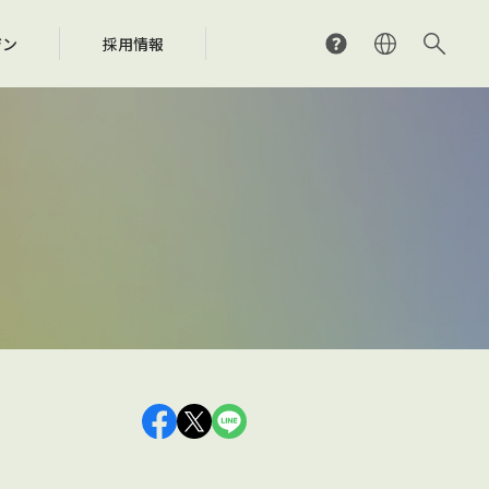
ジン
採用情報
外研究支援事業
用料計算シミュレーション
くあるご質問
SRACの分配の仕組み
SRAC国際フェローシップ
検索（J-WID）
問い合わせ先
際ネットワーク
ジア・太平洋地域における音楽文化の
ンラインライセンス窓口
作権の保護や制度の整備に関する取り組み
及発展のための調査・研究・開発
くあるご質問
問い合わせ先
問い合わせ先