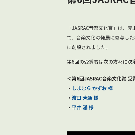
「JASRAC音楽文化賞」は
て、音楽文化の発展に寄与した
に創設されました。
第6回の受賞者は次の方々に決定
＜第6回JASRAC音楽文化賞 受
・
しまむら かずお
様
・
濱田 芳通
様
・
平井 滿
様