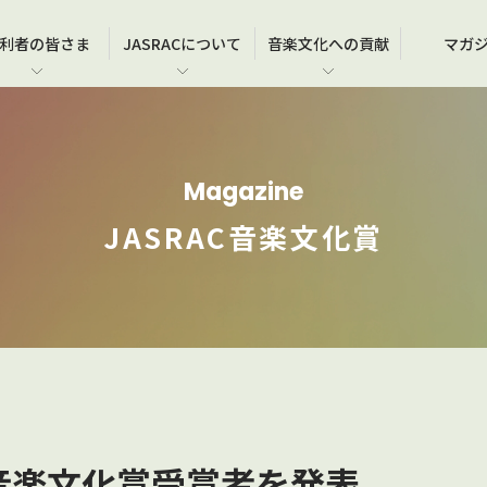
利者の
皆さま
JASRAC
について
音楽文化
への貢献
マガ
在
各種営業施設･教室等での演奏･上映
JASRACのメンバーシップについて
事務所一覧
JASRAC賞
使
よ
JA
JA
ブライダルシーンでの音楽利用
契約情報等のご確認（メンバーズサイト）
沿革
JASRAC音楽文化賞
作品
お
国
Magazine
ア
学校など教育機関での音楽利用
作品届のご提出
ガバナンス・コンプライアンス
オ
著
普
JASRAC音楽文化賞
劇場用映画の製作、上映
情報公開・公示・公告等
よ
お
ゲームの製作
関係団体
お
広告での音楽利用
C音楽文化賞受賞者を発表