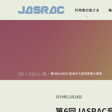
利用者の
皆さま
権
利用者の皆さま TOP
権利者の皆さま TOP
JASRACについて TOP
音楽文化への貢献 TOP
インターネット上での音楽利用
JASRACに著作権の管理を任せるには
会長挨拶
JASRAC著作権アカデミー
YouTubeなどの動画投稿サービスでの音楽利用
JASRACが選ばれる理由
理事長挨拶
大学への寄付講座等
録音物・映像ソフト・出版物などの製作
役員一覧
コンサート・イベント等での演奏
会社概要
TOP
マガジン一覧
第6回JASRAC音楽文化賞受賞者を発表
映像ソフトの上映
2019年11月18日
第6回JASRA