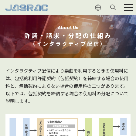
利用者の
皆さま
About Us
許諾・請求・分配の仕組み
権利者の
皆さま
（インタラクティブ配信）
JASRAC
について
インタラクティブ配信により楽曲を利用するときの使用料に
は、包括的利用許諾契約（包括契約）を締結する場合の使用
音楽文化
への貢献
料と、包括契約によらない場合の使用料の二つがあります。
以下では、包括契約を締結する場合の使用料の分配について
マガジン
説明します。
採用情報
よくあるご質問