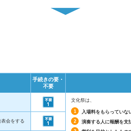
手続きの要・
不要
文化祭は、
1
入場料をもらっていな
発表会をする
2
演奏する人に報酬を支