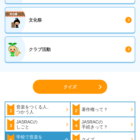
文化祭
クラブ活動
クイズ
音楽をつくる人、
著作権って？
1
2
つかう人
JASRACの
JASRACの
3
4
しごと
手続きって？
学校で音楽を
クイズ