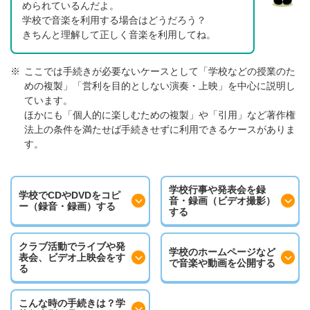
められているんだよ。
学校で音楽を利用する場合はどうだろう？
きちんと理解して正しく音楽を利用してね。
※
ここでは手続きが必要ないケースとして「学校などの授業のた
めの複製」「営利を目的としない演奏・上映」を中心に説明し
ています。
ほかにも「個人的に楽しむための複製」や「引用」など著作権
法上の条件を満たせば手続きせずに利用できるケースがありま
す。
学校行事や発表会を録
学校でCDやDVDをコピ
音・
録画（ビデオ撮影）
ー
（録音・録画）する
する
クラブ活動でライブや発
学校のホームページなど
表会、ビデオ上映会をす
で
音楽や動画を公開する
る
こんな時の手続きは？
学