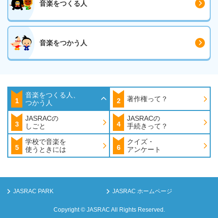
音楽をつくる人
音楽をつかう人
音楽をつくる人、
著作権って？
1
2
つかう人
JASRACの
JASRACの
3
4
しごと
手続きって？
学校で音楽を
クイズ・
5
6
使うときには
アンケート
JASRAC PARK
JASRAC ホームページ
Copyright © JASRAC All Rights Reserved.