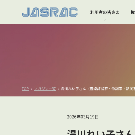
利用者の
皆さま
権
利用者の皆さま TOP
権利者の皆さま TOP
JASRACについて TOP
音楽文化への貢献 TOP
インターネット上での音楽利用
JASRACに著作権の管理を任せるには
会長挨拶
JASRAC著作権アカデミー
YouTubeなどの動画投稿サービスでの音楽利用
JASRACが選ばれる理由
理事長挨拶
大学への寄付講座等
録音物・映像ソフト・出版物などの製作
役員一覧
コンサート・イベント等での演奏
会社概要
TOP
マガジン一覧
湯川れい子さん（音楽評論家・作詞家・訳詞家
映像ソフトの上映
2026年03月19日
湯川れい子さん