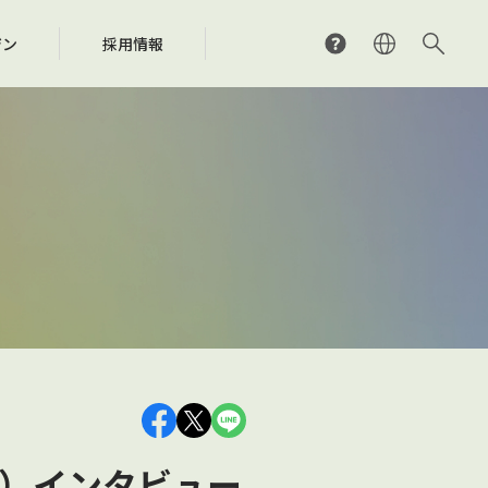
ジン
採用情報
外研究支援事業
用料計算シミュレーション
くあるご質問
SRACの分配の仕組み
SRAC国際フェローシップ
検索（J-WID）
問い合わせ先
際ネットワーク
ジア・太平洋地域における音楽文化の
ンラインライセンス窓口
作権の保護や制度の整備に関する取り組み
及発展のための調査・研究・開発
くあるご質問
問い合わせ先
問い合わせ先
）インタビュー