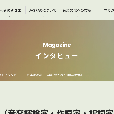
利者の
皆さま
JASRAC
について
音楽文化
への貢献
マガ
在
各種営業施設･教室等での演奏･上映
JASRACのメンバーシップについて
事務所一覧
JASRAC賞
使
よ
JA
JA
ブライダルシーンでの音楽利用
契約情報等のご確認（メンバーズサイト）
沿革
JASRAC音楽文化賞
作品
お
国
Magazine
ア
学校など教育機関での音楽利用
作品届のご提出
ガバナンス・コンプライアンス
オ
著
普
インタビュー
劇場用映画の製作、上映
情報公開・公示・公告等
よ
お
ゲームの製作
関係団体
お
）インタビュー 「音楽は永遠」音楽に導かれた90年の軌跡
広告での音楽利用
（音楽評論家・作詞家・訳詞家