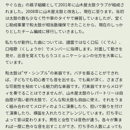
やぐら会」の親子組織として2001年に山木屋太鼓クラブが結成さ
れました。2008年に山木屋太鼓と改名し、現在に至ります。当初
は太鼓の数も少なく竹や車のタイヤで練習していましたが、宝く
じ助成事業で和太鼓が相当数確保できたことから、現在のしっか
りとしたチーム編成に移行していきました。
私たちが創作した曲については、譜面ではなく口伝（くでん）、
口唱歌（くしょうか）でメンバーに指導します。対面して動きを
見せ、出音を覚えてもらうコミュニケーションの仕方を大事にし
ています。
和太鼓は"ザ・シンプル"の楽器です。バチを振ることができれ
ば、子どもでも初心者でも音を出せる。でも奥が深く、さまざま
な可能性を秘めている魅力的な楽器です。打楽器ですからメロデ
ィを奏でることはできませんが、山木屋太鼓のレパートリーは自
由度が高い創作太鼓で、どんな和太鼓も自由に使え、それをうま
く組み合わせてメロディのように演奏したり、担いで振りを付け
て演奏したり、横笛を入れたりとアレンジしています。打ち手に
よって音は変わります。男性と女性では音色が違う。各々が集ま
れば一度に色々な音を出すことができ、打ち手の人数によっても