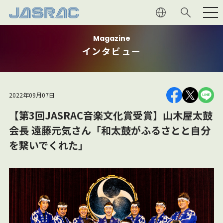
Magazine
利用者の
皆さま
インタビュー
権利者の
皆さま
2022年09月07日
JASRAC
について
【第3回JASRAC音楽文化賞受賞】山木屋太鼓
会長 遠藤元気さん「和太鼓がふるさとと自分
音楽文化
への貢献
を繋いでくれた」
マガジン
採用情報
よくあるご質問