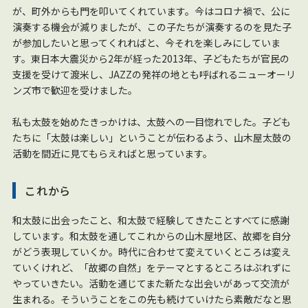
が、町外からも門を叩いてくれています。今はコロナ禍で、公に
演奏する機会が減りましたが、この子たちが演奏するのを見た子
が参加したいと思ってくれればと、今それを楽しみにしていま
す。東日本大震災から2年が経った2013年、子どもたちが官民の
支援を受けて渡米し、JAZZの発祥の地とも呼ばれるニューオーリ
ンズ市で歓迎を受けました。
私も太鼓を始めたきっかけは、太鼓への一目惚れでした。子ども
たちに「太鼓は楽しい」ということが伝わるよう、山木屋太鼓の
活動を間近に見てもらえればと思っています。
これから
和太鼓に出会ったこと、和太鼓で経験してきたことすべてに感謝
しています。和太鼓を通してこれからの山木屋地区、故郷を自分
がどう表現していくか。時代に合わせて変えていくところは変え
ていくけれど、「故郷の自然」をテーマとするところはぶれずに
やっていきたい。活動を通じてまた新たな出会いがあって交流が
生まれる。そういうことをこの先も続けていけたら素敵だなと思