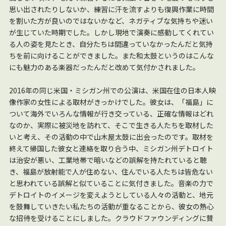
思い出されたりしないか、練習に汗を流すよりも復興作業に時間
を割いた方が良いのではないかなど、ネガティブな気持ちや迷い
が生じていた時期でした。しかし現地で演奏に感動してくれてい
る人の姿を見たとき、自分たちは間違っていなかったんだと気持
ちを前に向けることができました。また和太鼓というのはこんな
にも魅力のある楽器だったんだと改めて気付かされました。
2016年の同じ米国・ミシガン州での公演は、米国在住の日本人映
像作家の女性による取材がきっかけでした。彼女は、「福島」に
ついて海外でいろんな情報が行き交っている、正確な情報はどれ
なのか、実際に被災地を訪れて、そこで生きる人たちを取材した
いと考え、その活動の中で山木屋太鼓に出会ったのです。取材を
終えて帰国した彼女と連絡を取り合う中、ミシガン州デトロイト
は治安が悪い、工業地帯で暗いなどの誤解を持たれていると聴
き、福島が放射能で人が住めない、住んでいる人たちは皆危ない
と思われている誤解と似ていることに気付きました。音楽の力で
デトロイトのイメージを変えようとしている人々の活動と、地元
を鼓舞していきたい私たちの活動が重なることから、彼女の熱心
な招待を受けることにしました。クラウドファウンディングに賛