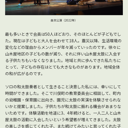
自主公演（2022年）
最も多いときで会員は50人ほどおり、そのほとんどが子どもでし
た。現在は子どもと大人を会わせて18人。震災以降、生活環境の
変化などの理由からメンバーが年々減っていったのです。徐々に
山木屋地区の子どもの数が減り、それに伴い山木屋太鼓に入会す
る子供たちもいなくなりました。地域と共に歩んできた私たちに
とって、子どもの存在はとても大きなものがあります。地域全体
の和が広がるのです。
ソロの和太鼓奏者として生きること決意した私には、幸いにして
時間ができました。そこで川俣町の教育委員会に相談して、町内
の幼稚園・保育園に出向き、園児に太鼓の実演を体験させられな
いかと提案しました。子供たちが和太鼓に振れる機会があまりな
いためです。体験活動を地道に3、4年続けると、一人二人と山木
屋太鼓の活動に入会したいという希望者が増えてきました。太鼓
の楽しさを感じてくれた子、また続けてみたいと思ってくれた子