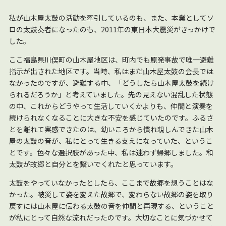
私が山木屋太鼓の活動を牽引しているのも、また、本業としてソ
ロの太鼓奏者になったのも、2011年の東日本大震災がきっかけで
した。
ここ福島県川俣町の山木屋地区は、町内でも原発事故で唯一避難
指示が出された地区です。当時、私はまだ山木屋太鼓の会長では
なかったのですが、避難する中、「どうしたら山木屋太鼓を続け
られるだろうか」と考えていました。先の見えない混乱した状態
の中、これからどうやって生活していくかよりも、仲間と演奏を
続けられなくなることに大きな不安を感じていたのです。ふるさ
とを離れて実感できたのは、幼いころから慣れ親しんできた山木
屋の太鼓の音が、私にとって生きる支えになっていた、というこ
とです。色々な選択肢があった中、私は迷わず帰郷しました。和
太鼓が故郷と自分とを繋いでくれたと思っています。
太鼓をやっていなかったとしたら、ここまで故郷を想うことはな
かった。被災して姿を変えた故郷で、変わらない故郷の姿を取り
戻すには山木屋に伝わる太鼓の音を仲間と再現する、ということ
が私にとって自然な流れだったのです。大切なことに気づかせて