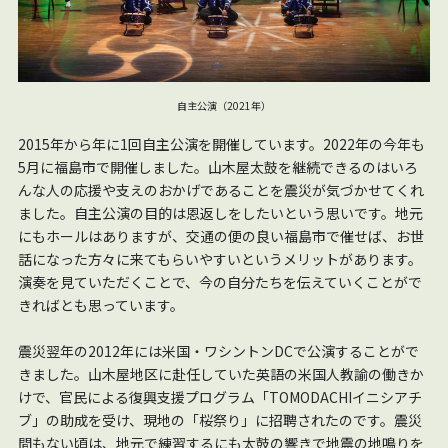
自主公演（2021年）
2015年から年に1回自主公演を開催しています。2022年の今年も
5月に福島市で開催しました。山木屋太鼓を継続できるのはいろ
んな人の応援や支えのおかげであることを震災が気づかせてくれ
ました。自主公演の目的は恩返しをしたいという思いです。地元
にもホールはありますが、交通の便の良い福島市で催せば、お世
話になった方々に来てもらいやすいというメリットがあります。
演奏を見ていただくことで、今の自分たちを伝えていくことがで
きればとも思っています。
震災翌年の2012年には米国・ワシントンDCで公演することがで
きました。山木屋地区に赴任していた英語の米国人教諭の働きか
けで、官民による復興支援プログラム「TOMODACHIイニシアチ
ブ」の助成を受け、現地の「桜祭り」に招聘されたのです。震災
間もない頃は、地元で練習するにも太鼓の響きで地震の地鳴りを