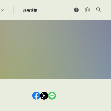
ジン
採用情報
外研究支援事業
用料計算シミュレーション
くあるご質問
SRACの分配の仕組み
SRAC国際フェローシップ
検索（J-WID）
問い合わせ先
際ネットワーク
ジア・太平洋地域における音楽文化の
ンラインライセンス窓口
作権の保護や制度の整備に関する取り組み
及発展のための調査・研究・開発
くあるご質問
問い合わせ先
問い合わせ先