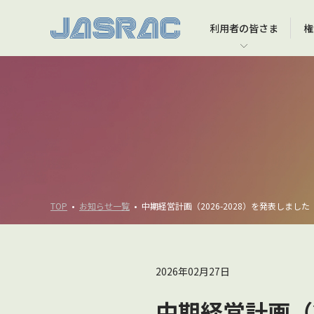
利用者の
皆さま
権
利用者の皆さま TOP
権利者の皆さま TOP
JASRACについて TOP
音楽文化への貢献 TOP
インターネット上での音楽利用
JASRACに著作権の管理を任せるには
会長挨拶
JASRAC著作権アカデミー
YouTubeなどの動画投稿サービスでの音楽利用
JASRACが選ばれる理由
理事長挨拶
大学への寄付講座等
録音物・映像ソフト・出版物などの製作
役員一覧
コンサート・イベント等での演奏
会社概要
TOP
お知らせ一覧
中期経営計画（2026-2028）を発表しました
映像ソフトの上映
2026年02月27日
中期経営計画（2