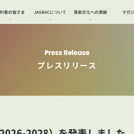
利者の
皆さま
JASRAC
について
音楽文化
への貢献
マガ
在
各種営業施設･教室等での演奏･上映
JASRACのメンバーシップについて
事務所一覧
JASRAC賞
使
よ
JA
JA
ブライダルシーンでの音楽利用
契約情報等のご確認（メンバーズサイト）
沿革
JASRAC音楽文化賞
作品
お
国
Press Release
ア
学校など教育機関での音楽利用
作品届のご提出
ガバナンス・コンプライアンス
オ
著
普
プレスリリース
劇場用映画の製作、上映
情報公開・公示・公告等
よ
お
ゲームの製作
関係団体
お
広告での音楽利用
026-2028）を発表しました