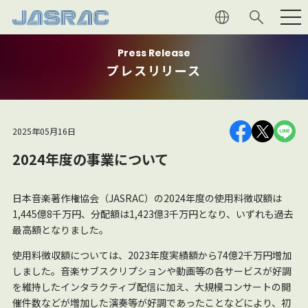
Press Release
利用者の
皆さま
プレスリリース
権利者の
皆さま
2025年05月16日
JASRAC
について
2024年度の事業について
音楽文化
への貢献
日本音楽著作権協会（JASRAC）の2024年度の使用料徴収額は
1,445億8千万円、分配額は1,423億3千万円となり、いずれも過去
マガジン
最高額となりました。
使用料徴収額については、2023年度実績額から74億2千万円増加
採用情報
しました。音楽サブスクリプションや動画等の各サービスが好調
を維持したインタラクティブ配信に加え、大規模コンサートの開
催件数などが増加した演奏等が好調であったことなどにより、初
よくあるご質問