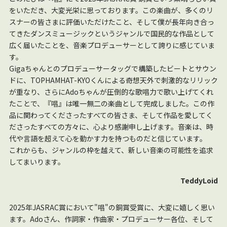
をいただき、大変光栄に思っております。この楽曲が、多くのリ
スナーの皆さまに評価いただけたこと、そして僕が長年向き合っ
てきたダンスミュージックというジャンルで国民的な作品として
広く届いたことを、音楽プロデューサーとして誇りに感じていま
す。
Gigaちゃんとのプロデューサータッグで構築したビートとサウン
ドに、TOPHAMHAT-KYOくんによる奇想天外で刺激的なリリック
が重なり、さらにAdoちゃんが圧倒的な歌唱力で歌い上げてくれ
たことで、『唱』は唯一無二の楽曲として完成しました。この作
品に関わってくださったすべての皆さま、そして作品を愛してく
ださったすべての方々に、心より感謝申し上げます。音楽は、時
代や言語を超えて心を動かす力を持つものだと信じています。
これからも、ジャンルの枠を越えて、新しい音楽の可能性を追求
してまいります。
TeddyLoid
2025年JASRAC賞において"唱"の銅賞受賞に、大変に嬉しく思い
ます。Adoさん、作詞家・作曲家・プロデューサー各位、そして