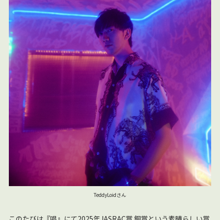
TeddyLoidさん
このたびは『唱』にて2025年JASRAC賞 銅賞という素晴らしい賞