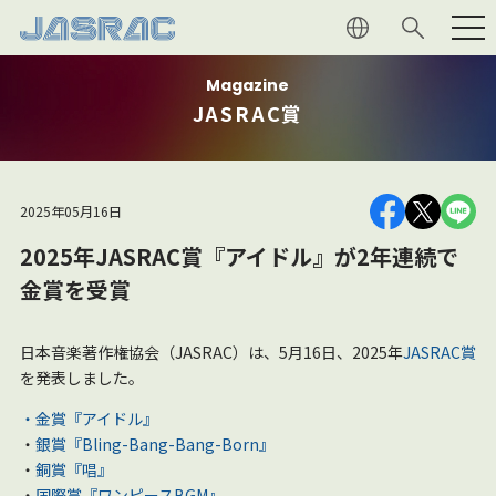
Magazine
利用者の
皆さま
JASRAC賞
権利者の
皆さま
2025年05月16日
JASRAC
について
2025年JASRAC賞『アイドル』が2年連続で
金賞を受賞
音楽文化
への貢献
日本音楽著作権協会（JASRAC）は、5月16日、2025年
JASRAC賞
マガジン
を発表しました。
・金賞『アイドル』
採用情報
・
銀賞『Bling-Bang-Bang-Born』
・
銅賞『唱』
よくあるご質問
・
国際賞『ワンピースBGM』