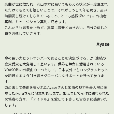
楽曲が世に放たれ、沢山の方に聴いてもらえる状況が一度生まれ
ただけでもとても嬉しいことで、それがこうして年を跨ぎ、長い
時間愛し続けてもらえていること、とても感慨深いです。作曲者
冥利、ミュージシャン冥利に尽きます。
これからも思考を止めず、真摯に音楽と向き合い、自分の信じた
道を邁進していきます。
Ayase
息の長い大ヒットナンバーであることを決定づける、2年連続の
金賞受賞を大変嬉しく思います。世界を舞台に活躍されている
YOASOBIの代表曲の一つとして、日本以外でもロングランヒット
を記録するよう引き続きグローバルなサポートを行って参りま
す。
改めまして楽曲を書かれたAyaseさんと楽曲の魅力を最大限に表
現したikuraさんに敬意を表します。加えまして制作に関わられた
関係者の方々、『アイドル』を愛して下さった皆さまに感謝いた
します。