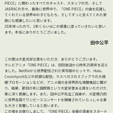
PIECE」に関わったすべてのキャスト、スタッフの方、そして
JASRACの方々、最後に世界中で、「ONE PIECE」の曲を応援し
てくれている世界中の子どもたち、そしてずっと支えてくれた家
族にも感謝したいと思います。
25年待ったので、1年くらいはこの感激に浸っていきたいと思い
ます。本当にありがとうございました。
田中公平
この度は大変光栄な賞をいただき、ありがとうございます。
テレビアニメ「ONE PIECE」は、初回放送から昨年25周年を迎え
ました。Netflixから世界配信された実写版のヒットや、Hulu、
Crunchyrollなどの好調な配信、ラスべガスのスフィアでの大規
模プロモーションなどが、アニメ版の全世界的な視聴喚起に繋が
り、結果、節目の年に国際賞という大変栄誉ある賞をいただけた
事に深く感謝します。また、田中公平先生ご自身が、大変精力的
に世界各国でワンピースコンサートを開催されていらっしゃる事
も大きく影響していると思います。
この場をお借りしまして、「ONE PIECE」全般の音楽をスタート