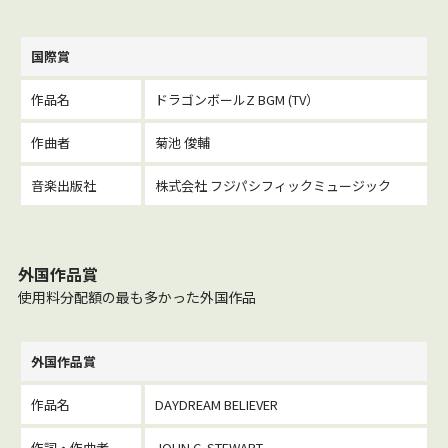
国際賞
作品名
ドラゴンボールZ BGM (TV）
作曲者
菊池 俊輔
音楽出版社
株式会社 フジパシフィックミュージック
外国作品賞
使用料分配額の最も多かった外国作品
外国作品賞
作品名
DAYDREAM BELIEVER
作詞・作曲者
JOHN C. STEWART