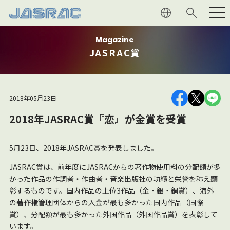
Magazine
利用者の
皆さま
JASRAC賞
権利者の
皆さま
2018年05月23日
JASRAC
について
2018年JASRAC賞『恋』が金賞を受賞
音楽文化
への貢献
5月23日、2018年JASRAC賞を発表しました。
マガジン
JASRAC賞は、前年度にJASRACからの著作物使用料の分配額が多
かった作品の作詞者・作曲者・音楽出版社の功績と栄誉を称え顕
彰するものです。国内作品の上位3作品（金・銀・銅賞）、海外
採用情報
の著作権管理団体からの入金が最も多かった国内作品（国際
賞）、分配額が最も多かった外国作品（外国作品賞）を表彰して
います。
よくあるご質問