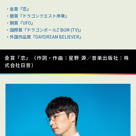
・金賞『恋』
・銀賞『ドラゴンクエスト序章』
・銅賞『
UFO
』
・国際賞『
ドラゴンボールZ BGM (TV)
』
・外国作品賞『
DAYDREAM BELIEVER
』
金賞『恋』（作詞・作曲：星野 源／音楽出版社：株
式会社日音）