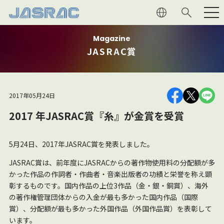
Magazine
利用者の
皆さま
JASRAC賞
権利者の
皆さま
2017年05月24日
JASRAC
について
2017 年JASRAC賞『糸』が金賞を受賞
音楽文化
への貢献
5月24日、2017年JASRAC賞を発表しました。
マガジン
JASRAC賞は、前年度にJASRACからの著作物使用料の分配額が多
かった作品の作詞者・作曲者・音楽出版者の功績と栄誉を称え顕
彰するものです。国内作品の上位3作品（金・銀・銅賞）、海外
採用情報
の著作権管理団体からの入金が最も多かった国内作品（国際
賞）、分配額が最も多かった外国作品（外国作品賞）を表彰して
います。
よくあるご質問