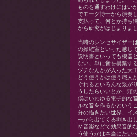
められてしまった。「
ものを通すわけにはい
でモーグ博士から演奏
支払って、何とか持ち
から研究がはじまりま
当時のシンセサイザー
の操縦室といった感じ
説明書といっても機器
ない、単に音を構築す
ヅチなんかが入った大
どう使うかは使う職人
ぐれるといろんな繋が
うしたらいいとか、頭
僕はいわゆる電子的な
ルな音を作るかという
分の描きたい世界、イ
ーから出てくる剥き出し
Ｍ音楽などで効果音的
う使うかは本当にたい