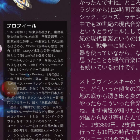
かったんですね。とこ
ラジオからは24時間音
シック、ジャズ、ラテ
中でも20世紀の現代音
というとラヴェルにして
1932（昭和７）年東京都生まれ。慶應義
塾大学在学中に作曲家・平尾貴四男、小
紀の現代音楽というの
船幸次郎に師事し、作曲家としての活動
いる。戦争中に聞いた
をはじめる。1950年代前半から放送、舞
台、映画、CMなど多彩な分野で作編曲
器を使っていながら、
家として優れた作品を数多く残す。
思ったことが現代音楽
1973年からシンセサイザーを使った音楽
作りをはじめ、74年ドビュッシーのピア
も続いているわけです
ノ曲をシンセサイザーで編曲した
「Snow Flakes are Dancing」（月の光）、
75年「展覧会の絵」発表。両アルバムと
ストラヴィンスキーの
も米国ベストセーリング・クラシカルア
で、どういった傾向の
ルバム賞受賞。さらに「月の光」がビル
ボード誌のクラッシック部門で日本人初
地の底から湧き出る炎
の1位を獲得するとともにグラミー賞4部
やったらこういった音
門にノミネート。続く「展覧会の絵」
「惑星」も同部門で1位となる。以来立
ね。まず構造が知りた
体音響やレーザー光線などを駆使した屋
外国から取り寄せたん
外コンサート「トミタ・サウンド・クラ
ウド」をオーストリアのリンツ、ニュー
た。1枚3800円。2枚
ヨーク、シドニーをはじめ世界各地で開
く。2004年1月、伝統楽器とオーケスト
行っても10円の時代で
ラ、シンセサイザーのコラボレーション
のレコードは今でも大
による「源氏物語幻想交響絵巻」を5.1