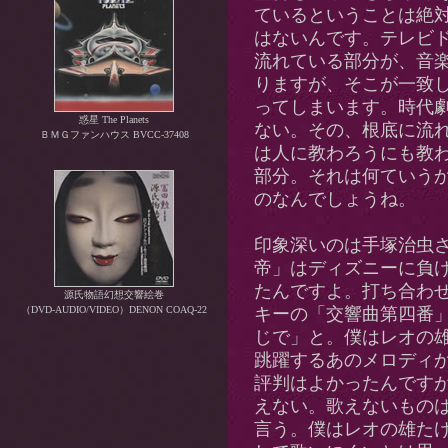
ているということは絶対
はないんです。テレビ
流れている部分が、音
りますが、そこが一致
ってしまいます。時代
惑星 The Planets
ない。その、根底に流
ＢＭＧファンハウス BVCC-37408
は人に教わろうにも教
部分。それは何ていう
のなんでしょうね。
印象深いのは手塚治虫
帝」はディズニーに負
たんですよ。打ち合わ
源氏物語幻想交響絵巻
（DVD-AUDIO/VIDEO）DENON COAQ-22
キーの「交響曲第四番
じで」と。僕はレオの
跳躍するあのメロディ
評判はよかったんです
えない。歌えないもの
言う。僕はレオの雄た