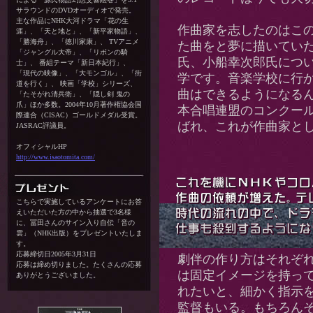
サラウンドのDVDオーディオで発売。
主な作品にNHK大河ドラマ「花の生
作曲家を志したのはこ
涯」、「天と地と」、「新平家物語」、
「勝海舟」、「徳川家康」、 TVアニメ
た曲をと夢に描いてい
「ジャングル大帝」、「リボンの騎
氏、小船幸次郎氏につ
士」、 番組テーマ「新日本紀行」、
「現代の映像」、「大モンゴル」、「街
学です。音楽学校に行
道を行く」、 映画「学校」シリーズ、
曲はできるようになる
「たそがれ清兵衛」、「隠し剣 鬼の
爪」ほか多数。2004年10月著作権協会国
本合唱連盟のコンクー
際連合（CISAC）ゴールドメダル受賞。
ばれ、これが作曲家と
JASRAC評議員。
オフィシャルHP
http://www.isaotomita.com/
こちらで実施しているアンケートにお答
えいただいた方の中から抽選で3名様
に、冨田さんのサイン入り自伝「音の
雲」（NHK出版）をプレゼントいたしま
す。
応募締切日2005年3月31日
劇伴の作り方はそれぞ
応募は締め切りました。たくさんの応募
は固定イメージを持っ
ありがとうございました。
れたいと、細かく指示
監督もいる。もちろん