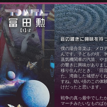
僕の場合音楽は、メロデ
んです。子どもの頃、
蒸気機関車の汽笛、や
の響きに興味がありま
移り住んだとき、「回
た。湾曲した城壁がく
すね。幼い頃のこの体
けだったと思います。
戦争の真っ最中でした
マーチみたいなものば