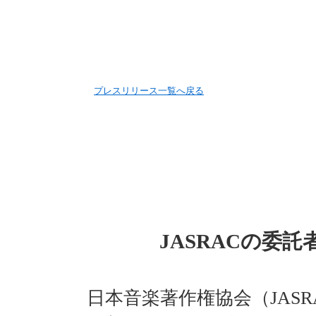
ペ
ペ
ペ
ペ
ー
ー
ー
ー
ジ
ジ
ジ
ジ
の
内
の
の
先
移
終
先
頭
動
わ
頭
プレスリリース一覧へ戻る
で
用
り
へ
す
の
で
戻
リ
す
る
ン
ク
で
す
ヘ
ッ
ダ
ー
JASRACの委
メ
ニ
ュ
ー
日本音楽著作権協会（JASR
へ