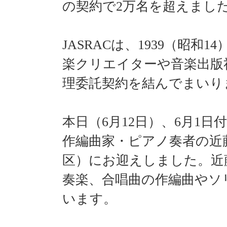
移
の契約で2万名を超えまし
動
し
ま
す
JASRACは、1939（昭
バ
楽クリエイターや音楽出版
ッ
ク
理委託契約を結んでまいり
ナ
ン
バ
ー
本日（6月12日）、6月1
リ
ン
作編曲家・ピアノ奏者の近藤
ク
へ
区）にお迎えしました。近
移
動
奏楽、合唱曲の作編曲やソ
し
ま
います。
す
本
文