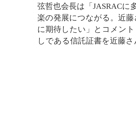
へ
弦哲也会長は「JASRAC
移
楽の発展につながる。近藤
動
し
に期待したい」とコメントし
ま
す
しである信託証書を近藤さ
フ
ッ
タ
ー
メ
ニ
ュ
ー
へ
移
動
し
ま
す