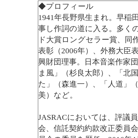
移
◆プロフィール
動
し
1941年長野県生まれ。早
ま
す
事し作詞の道に入る。多く
バ
ッ
ド大賞ロングセラー賞、同
ク
表彰（2006年）、外務大臣
ナ
ン
興財団理事。日本音楽作家
バ
ー
ま風」（杉良太郎）、「北
リ
ン
た」（森進一）、「人道」
ク
へ
美）など。
移
動
し
JASRACにおいては、評議
ま
す
会、信託契約約款改正委員
本
文