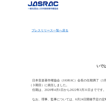
ペ
ペ
ペ
ペ
ー
ー
ー
ー
ジ
ジ
ジ
ジ
の
内
の
の
先
移
終
先
頭
動
わ
頭
プレスリリース一覧へ戻る
で
用
り
へ
す
の
で
戻
リ
す
る
ン
ク
で
す
ヘ
いで
ッ
ダ
ー
日本音楽著作権協会（JASRAC）会長の任期満了（3
メ
（３期目）に就任しました。
ニ
任期は、2020年4月1日から2022年3月31日までです。
ュ
ー
なお、理事、監事については、6月24日開催予定の定
へ