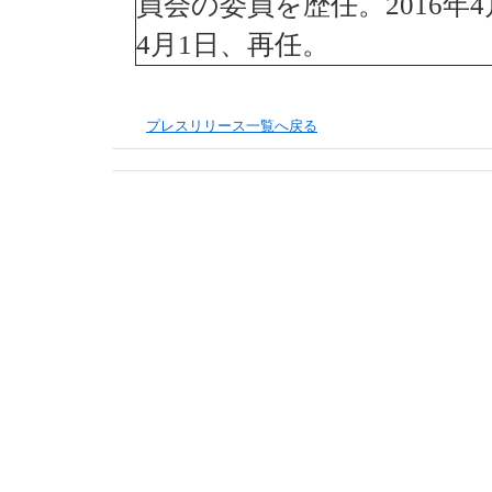
員会の委員を歴任。2016年4月
へ
移
4月1日、再任。
動
し
ま
す
プレスリリース一覧へ戻る
フ
ッ
タ
ー
メ
ニ
ュ
ー
へ
移
動
し
ま
す